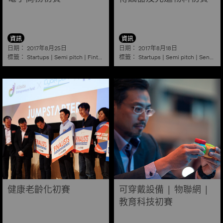
資訊
資訊
日期：
日期：
2017年8月25日
2017年8月18日
標籤：
標籤：
Startups
|
Semi pitch
|
Fintech
|
E commerce
Startups
|
Semi pitch
|
Sensors
健康老齡化初賽
可穿戴設備 | 物聯網 |
教育科技初賽