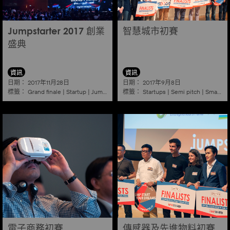
Jumpstarter 2017 創業
智慧城市初賽
盛典
資訊
資訊
日期：
日期：
2017年11月28日
2017年9月8日
標籤：
標籤：
Grand finale
|
Startup
|
Jumpstarter
|
Hkcec
Startups
|
Semi pitch
|
Smart city
電子商務初賽
傳感器及先進物料初賽