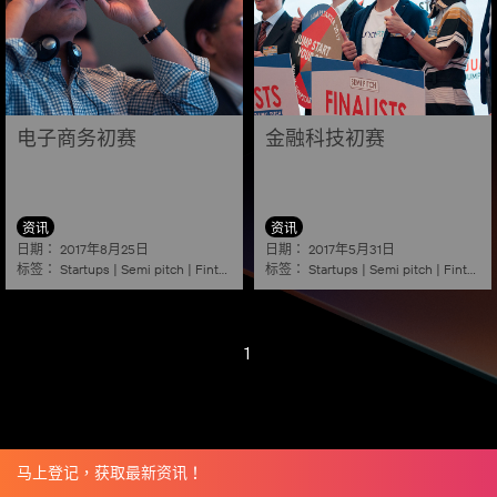
电子商务初赛
金融科技初赛
资讯
资讯
日期：
日期：
2017年8月25日
2017年5月31日
标签：
标签：
Startups
|
Semi pitch
|
Fintech
|
E commerce
Startups
|
Semi pitch
|
Fintech
1
马上登记，获取最新资讯！