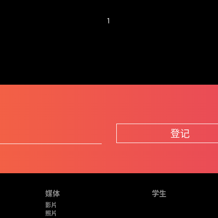
1
登记
媒体
学生
影片
照片